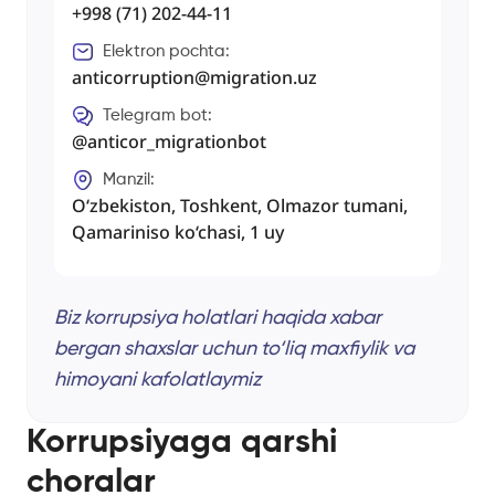
+998 (71) 202-44-11
Elektron pochta
:
anticorruption@migration.uz
Telegram bot
:
@anticor_migrationbot
Manzil
:
O‘zbekiston, Toshkent, Olmazor tumani,
Qamariniso ko‘chasi, 1 uy
Biz korrupsiya holatlari haqida xabar
bergan shaxslar uchun to‘liq maxfiylik va
himoyani kafolatlaymiz
Korrupsiyaga qarshi
choralar