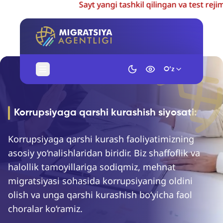
Sayt yangi tashkil qilingan va test rejimid
O‘z
Korrupsiyaga qarshi kurashish siyosati:
Korrupsiyaga qarshi kurash faoliyatimizning
asosiy yo‘nalishlaridan biridir. Biz shaffoflik va
halollik tamoyillariga sodiqmiz, mehnat
migratsiyasi sohasida korrupsiyaning oldini
olish va unga qarshi kurashish bo‘yicha faol
choralar ko‘ramiz.